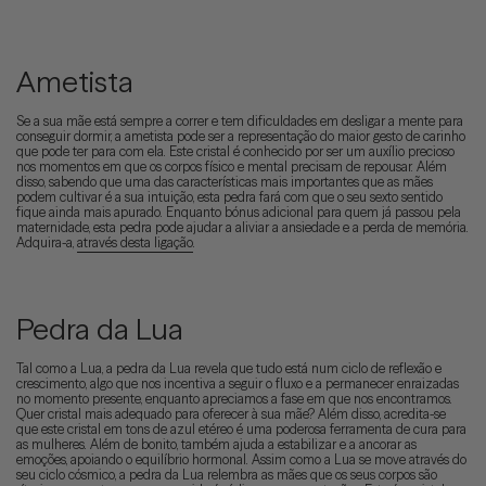
Ametista
Se a sua mãe está sempre a correr e tem dificuldades em desligar a mente para
conseguir dormir, a ametista pode ser a representação do maior gesto de carinho
que pode ter para com ela. Este cristal é conhecido por ser um auxílio precioso
nos momentos em que os corpos físico e mental precisam de repousar. Além
disso, sabendo que uma das características mais importantes que as mães
podem cultivar é a sua intuição, esta pedra fará com que o seu sexto sentido
fique ainda mais apurado. Enquanto bónus adicional para quem já passou pela
maternidade, esta pedra pode ajudar a aliviar a ansiedade e a perda de memória.
Adquira-a,
através desta ligação
.
Pedra da Lua
Tal como a Lua, a pedra da Lua revela que tudo está num ciclo de reflexão e
crescimento, algo que nos incentiva a seguir o fluxo e a permanecer enraizadas
no momento presente, enquanto apreciamos a fase em que nos encontramos.
Quer cristal mais adequado para oferecer à sua mãe? Além disso, acredita-se
que este cristal em tons de azul etéreo é uma poderosa ferramenta de cura para
as mulheres. Além de bonito, também ajuda a estabilizar e a ancorar as
emoções, apoiando o equilíbrio hormonal. Assim como a Lua se move através do
seu ciclo cósmico, a pedra da Lua relembra as mães que os seus corpos são