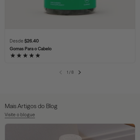
Preço normal
Desde
$26.40
Gomas Para o Cabelo
1
/
8
Slide anterior
Próximo slide
Mais Artigos do Blog
Visite o blogue