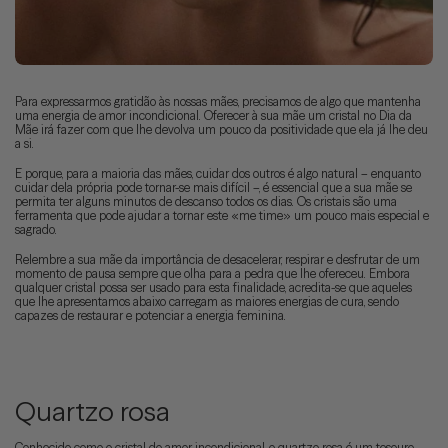
Para expressarmos gratidão às nossas mães, precisamos de algo que mantenha
uma energia de amor incondicional. Oferecer à sua mãe um cristal no Dia da
Mãe irá fazer com que lhe devolva um pouco da positividade que ela já lhe deu
a si.
E porque, para a maioria das mães, cuidar dos outros é algo natural – enquanto
cuidar dela própria pode tornar-se mais difícil –, é essencial que a sua mãe se
permita ter alguns minutos de descanso todos os dias. Os cristais são uma
ferramenta que pode ajudar a tornar este «me time» um pouco mais especial e
sagrado.
Relembre a sua mãe da importância de desacelerar, respirar e desfrutar de um
momento de pausa sempre que olha para a pedra que lhe ofereceu. Embora
qualquer cristal possa ser usado para esta finalidade, acredita-se que aqueles
que lhe apresentamos abaixo carregam as maiores energias de cura, sendo
capazes de restaurar e potenciar a energia feminina.
Quartzo rosa
Conhecido como o cristal do amor incondicional, o quartzo rosa é um tesouro