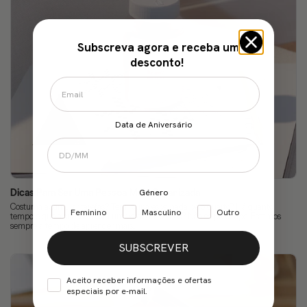
Subscreva agora e receba um
desconto!
Data de Aniversário
Dicas Para Ser Uma Pessoa Mais Organizada
Género
Costuma acumular tarefas? Tem roupa espalhada pelo quarto? Há quanto
Feminino
Masculino
Outro
tempo é que a sua vida está um verdadeiro caos? Não se preocupe. Estamos
sempre a tempo de aprender mais...
SUBSCREVER
Aceito receber informações e ofertas
especiais por e-mail.