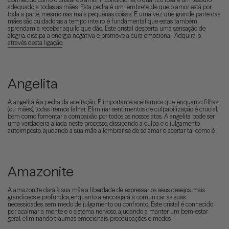
adequado a todas as mães. Esta pedra é um lembrete de que o amor está por
toda a parte, mesmo nas mais pequenas coisas. E uma vez que grande parte das
mães são cuidadoras a tempo inteiro, é fundamental que estas também
aprendam a receber aquilo que dão. Este cristal desperta uma sensação de
alegria, dissipa a energia negativa e promove a cura emocional. Adquira-o,
através desta ligação
.
Angelita
A angelita é a pedra da aceitação. É importante aceitarmos que, enquanto filhas
(ou mães), todas iremos falhar. Eliminar sentimentos de culpabilização é crucial,
bem como fomentar a compaixão por todos os nossos atos. A angelita pode ser
uma verdadeira aliada neste processo, dissipando a culpa e o julgamento
autoimposto, ajudando a sua mãe a lembrar-se de se amar e aceitar tal como é.
Amazonite
A amazonite dará à sua mãe a liberdade de expressar os seus desejos mais
grandiosos e profundos, enquanto a encorajará a comunicar as suas
necessidades, sem medo de julgamento ou confronto. Este cristal é conhecido
por acalmar a mente e o sistema nervoso, ajudando a manter um bem-estar
geral, eliminando traumas emocionais, preocupações e medos.