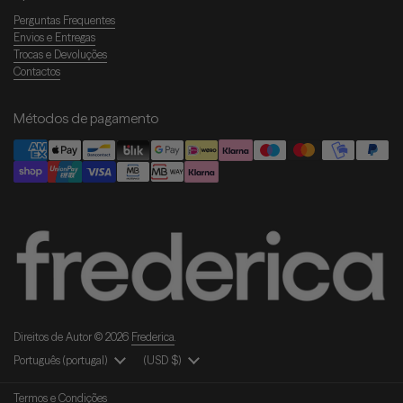
Perguntas Frequentes
Envios e Entregas
Trocas e Devoluções
Contactos
Métodos de pagamento
Direitos de Autor © 2026
Frederica
.
Idioma
Português (portugal)
País/Região
(USD $)
Termos e Condições