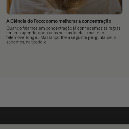
A Ciência do Foco: como melhorar a concentração
Quando falamos em concentração já conhecemos as regras:
ter uma agenda, apontar as nossas tarefas, manter o
telemóvel longe… Mas lanço-lhe a seguinte pergunta: se já
sabemos, na teoria, o...