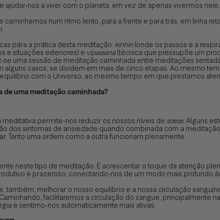
e ajudar-nos a viver com o planeta, em vez de apenas vivermos nele.
 caminhemos num ritmo lento, para a frente e para trás, em linha re
r.
icas para a prática desta meditação:
kinhin
(onde os passos e a respi
os e situações exteriores) e
vipassana
(técnica que pressupõe um proc
faz-se uma sessão de meditação caminhada entre meditações sentada
 em alguns casos, se dividem em mais de cinco etapas. Ao mesmo te
equilíbrio com o Universo, ao mesmo tempo em que prestamos at
ica de uma meditação caminhada?
a meditativa permite-nos reduzir os nossos níveis de
stress
. Alguns es
ução dos sintomas de ansiedade quando combinada com a meditação
ar. Tanto uma ordem como a outra funcionam plenamente.
nte neste tipo de meditação. E acrescentar o toque da atenção plena 
produtivo e prazeroso, conectando-nos de um modo mais profundo àqu
, também, melhorar o nosso equilíbrio e a nossa circulação sanguí
Caminhando, facilitaremos a circulação do sangue, principalmente 
gia e sentimo-nos automaticamente mais ativas.
minuem
.