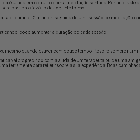
a é usada em conjunto com a meditação sentada. Portanto, vale a p
para dar. Tente fazê-lo da seguinte forma:
ntada durante 10 minutos, seguida de uma sessão de meditação cami
aticando, pode aumentar a duração de cada sessão;
tos, mesmo quando estiver com pouco tempo. Respire sempre num rit
tica vai progredindo com a ajuda de um terapeuta ou de uma amiga
ma ferramenta para refletir sobre a sua experiência. Boas caminhada