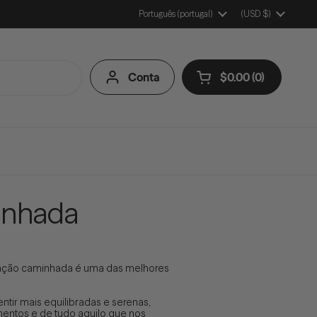
Idioma
Português (portugal)
País/Região
(USD $)
Conta
$0.00
0
Abrir carrinho
Carrinho de Compr
produtos no seu ca
inhada
ação caminhada é uma das melhores
tir mais equilibradas e serenas,
entos e de tudo aquilo que nos