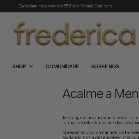
Ir para o conteúdo
Envios gratuitos a partir dos 65 € para Portugal Continental
SHOP
COMUNIDADE
SOBRE NÓS
Acalme a Men
Tem origem no budismo e pode ser u
formas de relaxarmos em dias de ans
Apresentando uma miríade de benefíci
ajudando-nos a desenvolver uma cons