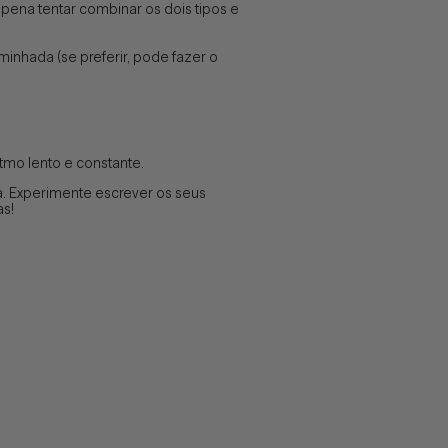
ena tentar combinar os dois tipos e
nhada (se preferir, pode fazer o
mo lento e constante.
. Experimente escrever os seus
s!