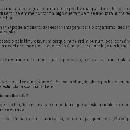
io moderado regular tem um efeito positivo na qualidade do nosso 
fácil sentir-se em melhor forma, algo que também se traduzirá numa 
melhor.
 manhã pode ampliar todas estas vantagens para o organismo, deixan
lamente.
passeio pela Natureza, num parque, num jardim ou num local com árv
a a sentir-se mais equilibrada. Não é necessário que faça um treino
cício regular é fundamental nesse processo, já que ajuda a aumentar 
xtra nos dias que vivemos? Praticar a atenção plena pode trazer-lh
estimular a sua criatividade.
o no dia a dia?
 de meditação caminhada, é importante que se esteja ciente do mo
a se enraizar.
s sons à sua volta, na sua respiração ou em qualquer sensação corpo