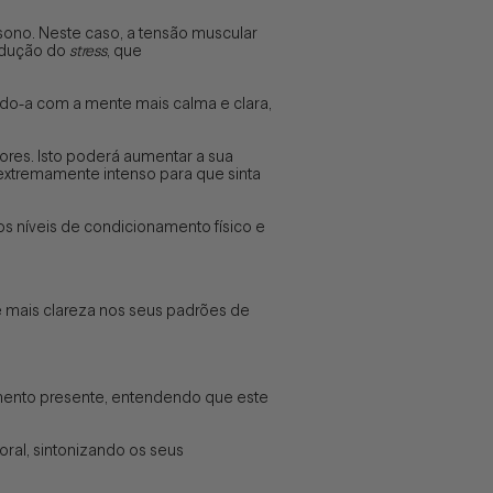
sono. Neste caso, a tensão muscular
redução do
stress
, que
do-a com a mente mais calma e clara,
ores. Isto poderá aumentar a sua
 extremamente intenso para que sinta
os níveis de condicionamento físico e
e mais clareza nos seus padrões de
mento presente, entendendo que este
ral, sintonizando os seus