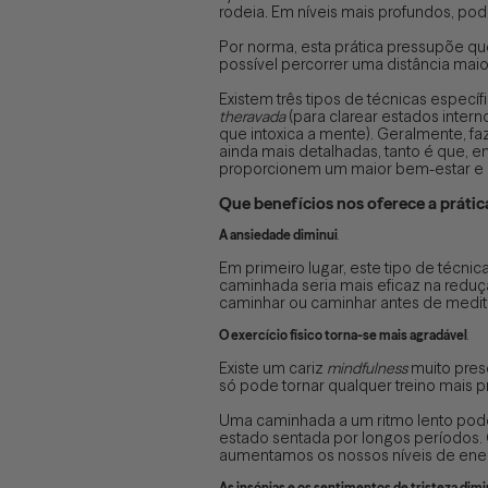
rodeia. Em níveis mais profundos, pod
Por norma, esta prática pressupõe que
possível percorrer uma distância maio
Existem três tipos de técnicas específ
theravada
(para clarear estados intern
que intoxica a mente). Geralmente, 
ainda mais detalhadas, tanto é que,
proporcionem um maior bem-estar e 
Que benefícios nos oferece a prát
A ansiedade diminui
.
Em primeiro lugar, este tipo de técnic
caminhada seria mais eficaz na red
caminhar ou caminhar antes de medit
O exercício físico torna-se mais agradável
.
Existe um cariz
mindfulness
muito prese
só pode tornar qualquer treino mais 
Uma caminhada a um ritmo lento pode
estado sentada por longos períodos. 
aumentamos os nossos níveis de ener
As insónias e os sentimentos de tristeza di