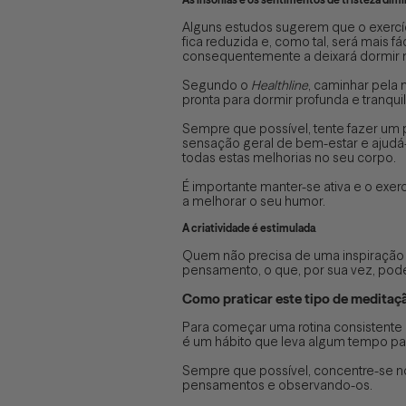
Alguns estudos sugerem que o exercíc
fica reduzida e, como tal, será mais 
consequentemente a deixará dormir 
Segundo o
Healthline
, caminhar pela
pronta para dormir profunda e tranqui
Sempre que possível, tente fazer um 
sensação geral de bem-estar e ajudá-l
todas estas melhorias no seu corpo.
É importante manter-se ativa e o exer
a melhorar o seu humor.
A criatividade é estimulada
.
Quem não precisa de uma inspiração e
pensamento, o que, por sua vez, pode 
Como praticar este tipo de meditaçã
Para começar uma rotina consistente
é um hábito que leva algum tempo par
Sempre que possível, concentre-se no
pensamentos e observando-os.