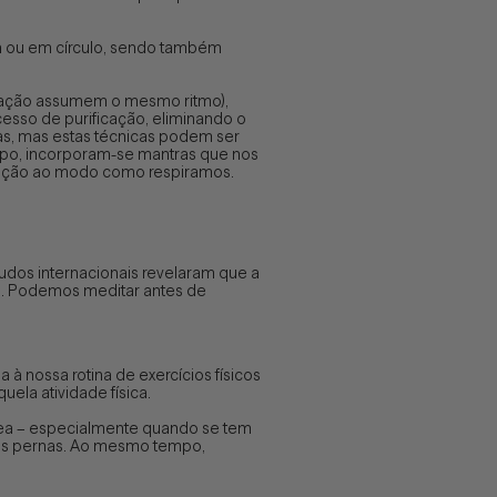
ta ou em círculo, sendo também
ração assumem o mesmo ritmo),
esso de purificação, eliminando o
s, mas estas técnicas podem ser
mpo, incorporam-se mantras que nos
enção ao modo como respiramos.
tudos internacionais revelaram que a
. Podemos meditar antes de
à nossa rotina de exercícios físicos
ela atividade física.
nea – especialmente quando se tem
nas pernas. Ao mesmo tempo,