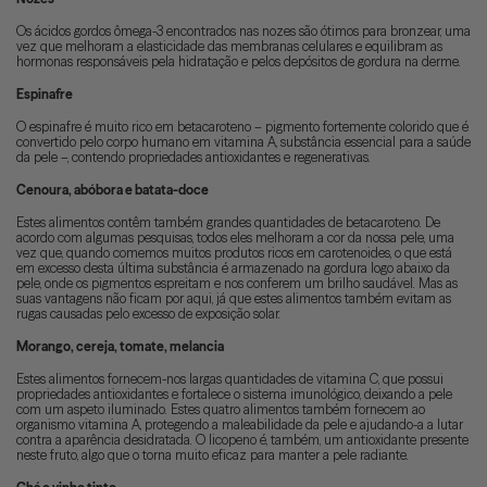
Os ácidos gordos ômega-3 encontrados nas nozes são ótimos para bronzear, uma
vez que melhoram a elasticidade das membranas celulares e equilibram as
hormonas responsáveis pela hidratação e pelos depósitos de gordura na derme.
Espinafre
O espinafre é muito rico em betacaroteno – pigmento fortemente colorido que é
convertido pelo corpo humano em vitamina A, substância essencial para a saúde
da pele –, contendo propriedades antioxidantes e regenerativas.
Cenoura, abóbora e batata-doce
Estes alimentos contêm também grandes quantidades de betacaroteno. De
acordo com algumas pesquisas, todos eles melhoram a cor da nossa pele, uma
vez que, quando comemos muitos produtos ricos em carotenoides, o que está
em excesso desta última substância é armazenado na gordura logo abaixo da
pele, onde os pigmentos espreitam e nos conferem um brilho saudável. Mas as
suas vantagens não ficam por aqui, já que estes alimentos também evitam as
rugas causadas pelo excesso de exposição solar.
Morango, cereja, tomate, melancia
Estes alimentos fornecem-nos largas quantidades de vitamina C, que possui
propriedades antioxidantes e fortalece o sistema imunológico, deixando a pele
com um aspeto iluminado. Estes quatro alimentos também fornecem ao
organismo vitamina A, protegendo a maleabilidade da pele e ajudando-a a lutar
contra a aparência desidratada. O licopeno é, também, um antioxidante presente
neste fruto, algo que o torna muito eficaz para manter a pele radiante.