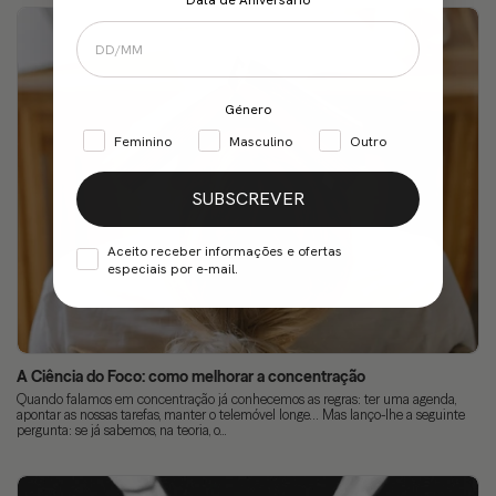
Data de Aniversário
Género
Feminino
Masculino
Outro
SUBSCREVER
Aceito receber informações e ofertas
especiais por e-mail.
A Ciência do Foco: como melhorar a concentração
Quando falamos em concentração já conhecemos as regras: ter uma agenda,
apontar as nossas tarefas, manter o telemóvel longe… Mas lanço-lhe a seguinte
pergunta: se já sabemos, na teoria, o...