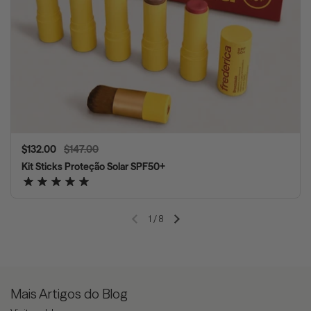
Preço normal
$132.00
Preço de venda
$147.00
Kit Sticks Proteção Solar SPF50+
1
/
8
Slide anterior
Próximo slide
Mais Artigos do Blog