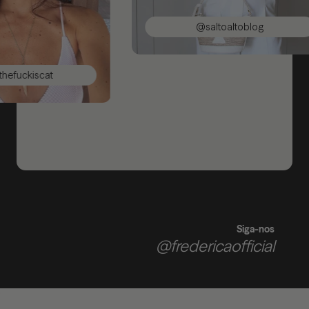
@saltoaltoblog
efuckiscat
Siga-nos
@fredericaofficial