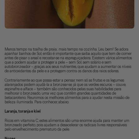
Menos tempo na toalha de praia; mais tempo na cozinha. Leu bem! Se adora
apanhar banhos de Sol, então é importante que saiba aquilo que tem de comer
antes de pisar o areal e recostar-se na espreguiçadeira. Existem vários alimentos
que a podem ajudar a proteger a pele – sem Sol, sem solário e sem
autobronzeador –, graças aos seus nutrientes, que ajudam a aumentar os níveis
de antioxidantes da pele e a protegem contra os danos dos raios solares.
Contrariamente ao que possa estar a pensar, nem só as frutas e os legumes
alaranjados podem ajudá-la a bronzear-se, já que os verdes escuros – couve,
espinafre e alface – também são conhecidos pelas suas habilidades para
melhorar o bronzeado, uma vez que contêm grandes quantidades de
betacaroteno. Reunimos os melhores alimentos para a ajudar nesta missão de
beleza iluminada. Para conhecer, abaixo.
Laranja, toranja e kiwi
Ricos em vitamina C, estes alimentos são uma enorme ajuda para manter um
bronzeado perfeito, pois ajudam a desacelerar os radicais livres responsáveis
pelo envelhecimento prematuro da pele.
Nozes