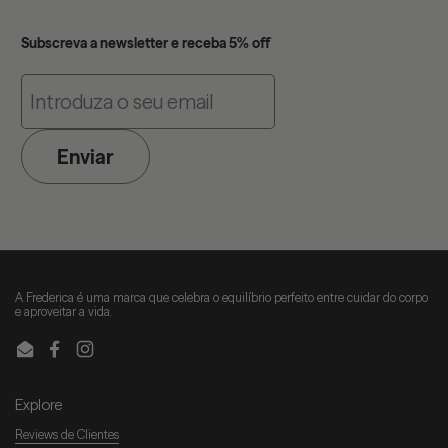
Subscreva a newsletter e receba 5% off
Enviar
A Frederica é uma marca que celebra o equilíbrio perfeito entre cuidar do corpo
e aproveitar a vida.
Email
Facebook
Instagram
Explore
Reviews de Clientes