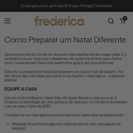
Ir para o conteúdo
Envios gratuitos a partir dos 65 € para Portugal Continental
Abrir carrin
0
Abrir menu
Como Preparar um Natal Diferente
Aproximamo-nos do fim de um dos anos mais desafiantes das nossas vidas. E a
verdade é que, por mais que o desejemos, não podemos afirmar que a forma
como viveremos este Natal será exatamente igual à dos anos anteriores.
Este ano, os preparativos natalícios requerem um pouco mais de trabalho. Por
isso, temos algumas ideias para tornar a sua quadra o mais segura – e especial –
possível.
EQUIPE A CASA
.
Este ano tudo é diferente. Desta feita, não basta decorar a casa por si só. A
limpeza e a desinfeção são dois pontos a não descurar no momento de preparar
o seu lar para o Natal de 2020.
Considere ter em casa alguns produtos adicionais nesta data, nomeadamente:
Máscaras faciais (tenha algumas máscaras extra à mão, caso alguém se
esqueça);