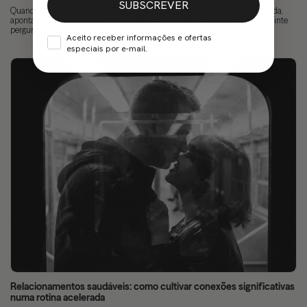
SUBSCREVER
Quando falamos em concentração já conhecemos as regras: ter uma agenda,
apontar as nossas tarefas, manter o telemóvel longe… Mas lanço-lhe a seguinte
pergunta: se já sabemos, na teoria, o...
Aceito receber informações e ofertas
especiais por e-mail.
Relacionamentos saudáveis: como cultivar conexões significativas
numa rotina acelerada