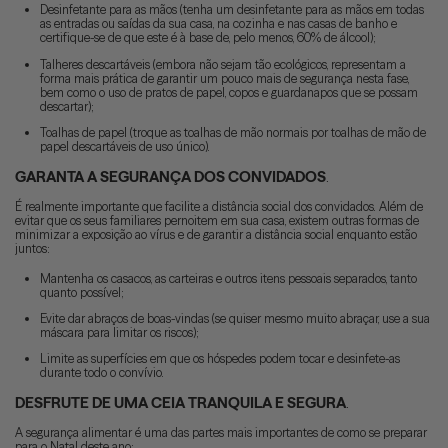
Desinfetante para as mãos (tenha um desinfetante para as mãos em todas
as entradas ou saídas da sua casa, na cozinha e nas casas de banho e
certifique-se de que este é à base de, pelo menos, 60% de álcool);
Talheres descartáveis (embora não sejam tão ecológicos, representam a
forma mais prática de garantir um pouco mais de segurança nesta fase,
bem como o uso de pratos de papel, copos e guardanapos que se possam
descartar);
Toalhas de papel (troque as toalhas de mão normais por toalhas de mão de
papel descartáveis ​​de uso único).
GARANTA A
SEGURANÇA DOS CONVIDADOS
.
É realmente importante que facilite a distância social dos convidados. Além de
evitar que os seus familiares pernoitem em sua casa, existem outras formas de
minimizar a exposição ao vírus e de garantir a distância social enquanto estão
juntos:
Mantenha os casacos, as carteiras e outros itens pessoais separados, tanto
quanto possível;
Evite dar abraços de boas-vindas (se quiser mesmo muito abraçar, use a sua
máscara para limitar os riscos);
Limite as superfícies em que os hóspedes podem tocar e desinfete-as
durante todo o convívio.
DESFRUTE DE UMA CEIA TRANQUILA E SEGURA
.
A segurança alimentar é uma das partes mais importantes de como se preparar
para o Natal deste ano: