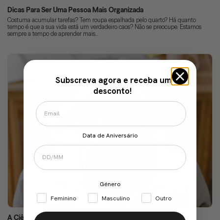
Dicas Para Ser Uma Pessoa Mais Organizada
Costuma acumular tarefas? Tem roupa espalhada pelo quarto? Há quanto
tempo é que a sua vida está um verdadeiro caos? Não se preocupe. Estamos
sempre a tempo de aprender mais...
Subscreva agora e receba um
desconto!
Data de Aniversário
Género
Feminino
Masculino
Outro
A Ciência do Foco: como melhorar a concentração