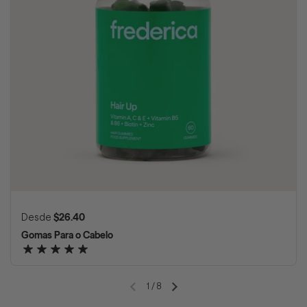
Preço normal
Desde
$26.40
Gomas Para o Cabelo
1
/
8
Slide anterior
Próximo slide