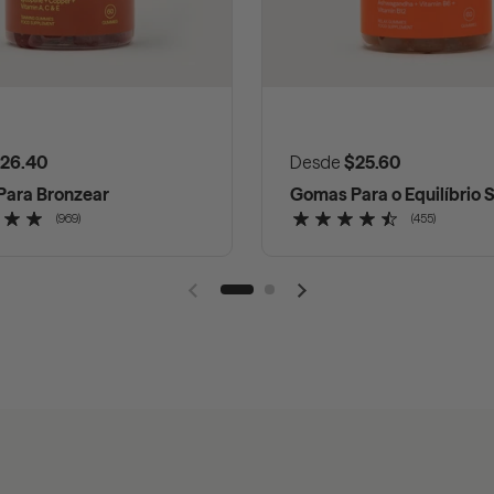
ormal
26.40
Preço normal
Desde
$25.60
ara Bronzear
Gomas Para o Equilíbrio 
(969)
(455)
Slide anterior
Próximo slide