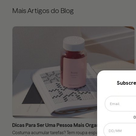
Mais Artigos do Blog
Subscre
D
Dicas Para Ser Uma Pessoa Mais Organizada
Costuma acumular tarefas? Tem roupa espalhada pelo