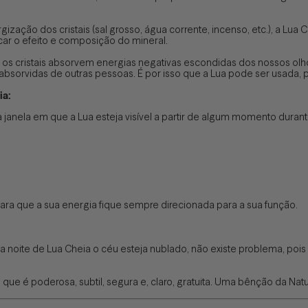
zação dos cristais (sal grosso, água corrente, incenso, etc.), a Lua C
car o efeito e composição do mineral.
s cristais absorvem energias negativas escondidas dos nossos olho
sorvidas de outras pessoas. É por isso que a Lua pode ser usada, p
ia:
janela em que a Lua esteja visível a partir de algum momento durante
 para que a sua energia fique sempre direcionada para a sua função.
noite de Lua Cheia o céu esteja nublado, não existe problema, pois 
que é poderosa, subtil, segura e, claro, gratuita. Uma bênção da Nat