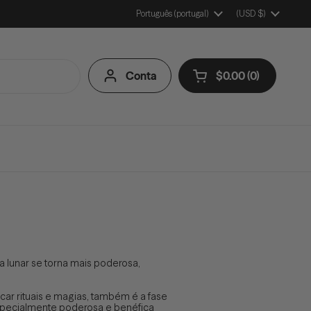
Idioma
Português (portugal)
País/Região
(USD $)
Conta
$0.00
0
Abrir carrinho
Carrinho de Compr
produtos no seu ca
ia lunar se torna mais poderosa,
car rituais e magias, também é a fase
 especialmente poderosa e benéfica