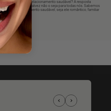
Afinal, o que é um relacionamento saudável? A resposta
parece óbvia mas talvez não o seja para todas nós. Sabemos
que um relacionamento saudável, seja ele romântico, familiar
ou de...