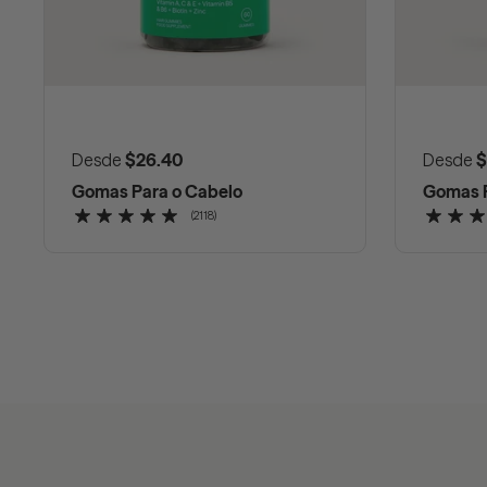
Preço normal
Desde
$26.40
Preço n
Desde
$
Gomas Para o Cabelo
Gomas P
(2118)