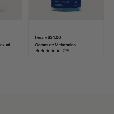
Preço normal
Desde
$24.00
Sexual
Gomas de Melatonina
(409)