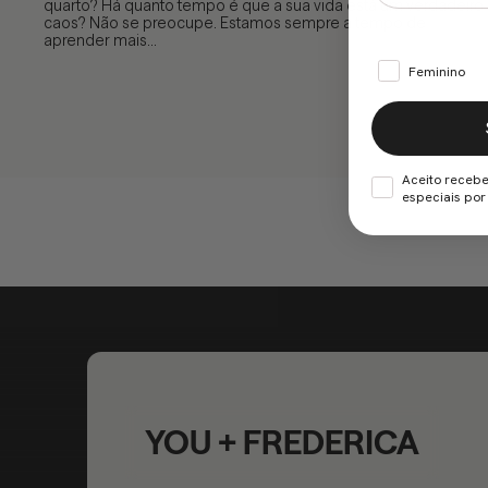
quarto? Há quanto tempo é que a sua vida está um verdadeiro
caos? Não se preocupe. Estamos sempre a tempo de
aprender mais...
Feminino
Aceito recebe
especiais por 
YOU + FREDERICA