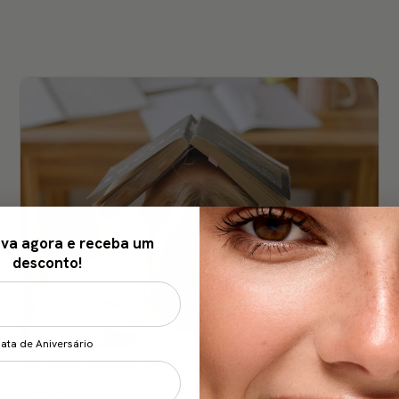
va agora e receba um
desconto!
ata de Aniversário
A Ciência do Foco: como melhorar a concentração
Quando falamos em concentração já conhecemos as regras: