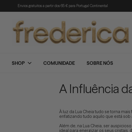
Ir para o conteúdo
Envios gratuitos a partir dos 65 € para Portugal Continental
SHOP
COMUNIDADE
SOBRE NÓS
A Influência d
À luz da Lua Cheia tudo se torna mais 
enfatizando tudo aquilo que está sob a
Além de, na Lua Cheia, ser auspicioso
ideal para energizar os seus cristais