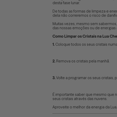
desta fase lunar.
De todas as formas de limpeza e energi
dela não correremos o risco de danifi
Muitas vezes, mesmo sem sabermos, o
das nossas emoções ou de energias ab
Como Limpar os Cristais na Lua Che
1.
Coloque todos os seus cristais numa 
2.
Remova os cristais pela manhã.
3.
Volte a programar os seus cristais,
É importante saber que mesmo que na 
seus cristais através das nuvens.
Aproveite o melhor da energia da Lua, 